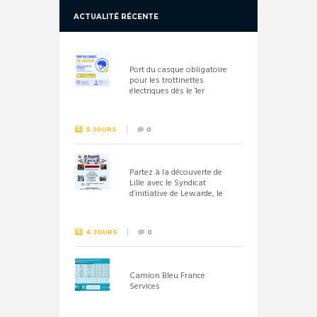
ACTUALITÉ RÉCENTE
Port du casque obligatoire
pour les trottinettes
électriques dès le 1er
septembre 2026
5 JOURS
0
Partez à la découverte de
Lille avec le Syndicat
d’initiative de Lewarde, le
26 septembre !
6 JOURS
0
Camion Bleu France
Services