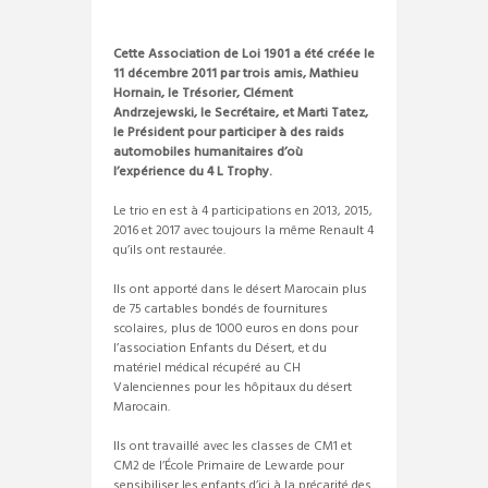
Cette Association de Loi 1901 a été créée le
11 décembre 2011 par trois amis, Mathieu
Hornain, le Trésorier, Clément
Andrzejewski, le Secrétaire, et Marti Tatez,
le Président pour participer à des raids
automobiles humanitaires d’où
l’expérience du 4 L Trophy.
Le trio en est à 4 participations en 2013, 2015,
2016 et 2017 avec toujours la même Renault 4
qu’ils ont restaurée.
Ils ont apporté dans le désert Marocain plus
de 75 cartables bondés de fournitures
scolaires, plus de 1000 euros en dons pour
l’association Enfants du Désert, et du
matériel médical récupéré au CH
Valenciennes pour les hôpitaux du désert
Marocain.
Ils ont travaillé avec les classes de CM1 et
CM2 de l’École Primaire de Lewarde pour
sensibiliser les enfants d’ici à la précarité des