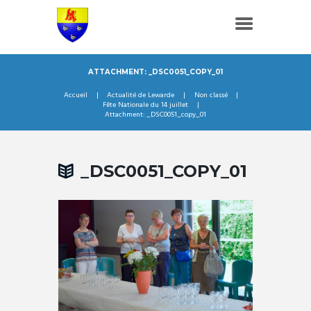
ATTACHMENT: _DSC0051_COPY_01
Accueil
Actualité de Lewarde
Non classé
Fête Nationale du 14 juillet
Attachment: _DSC0051_copy_01
_DSC0051_COPY_01