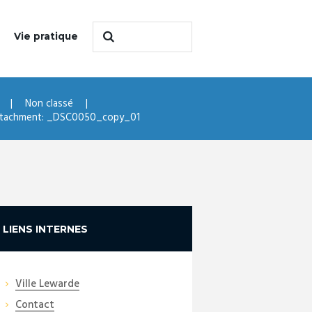
Vie pratique
Non classé
tachment: _DSC0050_copy_01
LIENS INTERNES
Ville Lewarde
Contact