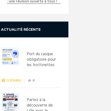
: une réunion ouverte à tous !
ACTUALITÉ RÉCENTE
Port du casque
obligatoire pour
les trottinettes
électriques dès
le 1er
septembre
3 JOURS
0
2026
Partez à la
découverte de
Lille avec le