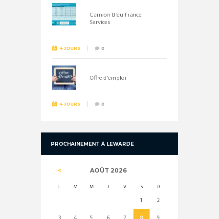
Camion Bleu France
Services
4 JOURS
0
Offre d'emploi
4 JOURS
0
PROCHAINEMENT À LEWARDE
AOÛT
2026
L
M
M
J
V
S
D
1
2
3
4
5
6
7
8
9