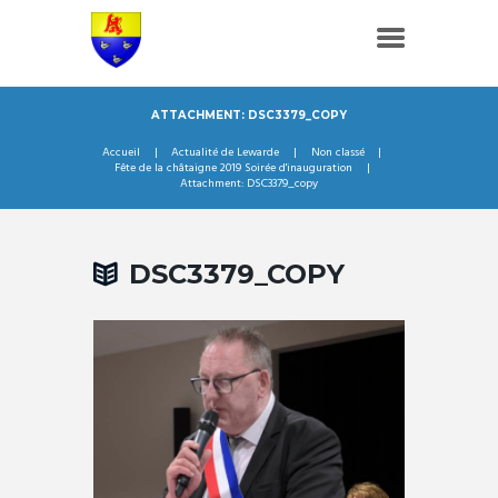
ATTACHMENT: DSC3379_COPY
Accueil
Actualité de Lewarde
Non classé
Fête de la châtaigne 2019 Soirée d'inauguration
Attachment: DSC3379_copy
DSC3379_COPY