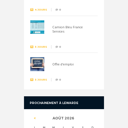
4 JOURS
0
Camion Bleu France
Services
5 JOURS
0
Offre d'emploi
5 JOURS
0
PROCHAINEMENT À LEWARDE
AOÛT
2026
L
M
M
J
V
S
D