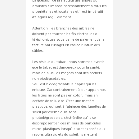
La question de la hauteur des arbres ou
arbustes s’impose nécessairement à tous les
propriétaires et locataires et il est impératif
d’élaguer régulièrement.
Attention : les branches des arbres ne
doivent pas toucher les fils électriques ou
téléphoniques sous peine de paiement de la
facture par l’usager en cas de rupture des
câbles.
Les résidus du tabac : nous sommes avertis
que le tabac est dangereux pour la santé,
mais en plus, les mégots sont des déchets
non biodégradables.
Seul est biodégradable le papier qui les
entoure. Car contrairement à leur apparence,
les filtres ne sont pas en coton, mais en
acétate de cellulose. C’est une matière
plastique, qui sert à fabriquer des lunettes de
soleil par exemple. Ils sont
photodégradables, c’est-à-dire qu’ils se
décomposent en des milliers de particules
micro-plastiques lorsqu’ils sont exposés aux
rayons ultraviolets du soleil. Ils mettent