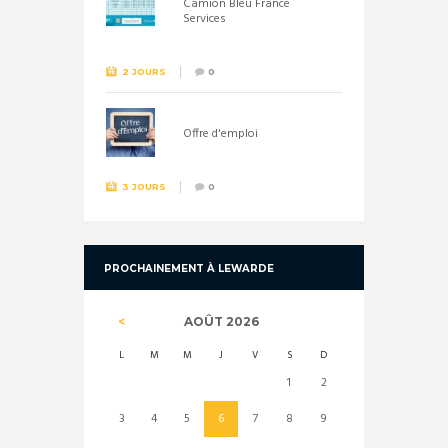
Camion Bleu France
Services
2 JOURS
0
Offre d'emploi
3 JOURS
0
PROCHAINEMENT À LEWARDE
AOÛT
2026
L
M
M
J
V
S
D
1
2
3
4
5
6
7
8
9