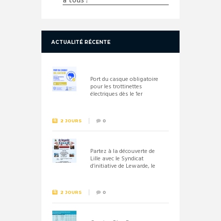
à tous !
ACTUALITÉ RÉCENTE
Port du casque obligatoire
pour les trottinettes
électriques dès le 1er
septembre 2026
2 JOURS
0
Partez à la découverte de
Lille avec le Syndicat
d’initiative de Lewarde, le
26 septembre !
2 JOURS
0