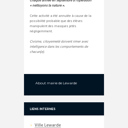
chaque année en septembre à l’opération
« nettoyons la nature ».
Cette activité a été annulée à cause de la
possibilité probable que des élèves
manipulent des masques jetés
négligemment.
Civisme, citoyenneté doivent rimer avec
intelligence dans les comportements de
chacun(e).
About
mairie de Lewarde
LIENS INTERNES
Ville Lewarde