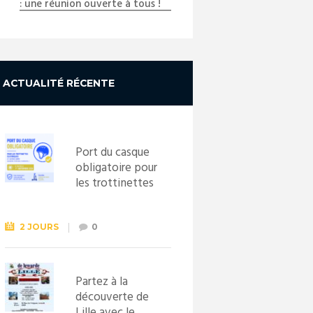
: une réunion ouverte à tous !
ACTUALITÉ RÉCENTE
Port du casque
obligatoire pour
les trottinettes
électriques dès
le 1er
septembre
2 JOURS
0
2026
Partez à la
découverte de
Lille avec le