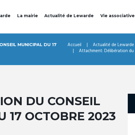
warde
La mairie
Actualité de Lewarde
Vie associative
Accueil
Actualité de Lewarde
NSEIL MUNICIPAL DU 17
Attachment: Délibération du C
ION DU CONSEIL
U 17 OCTOBRE 2023