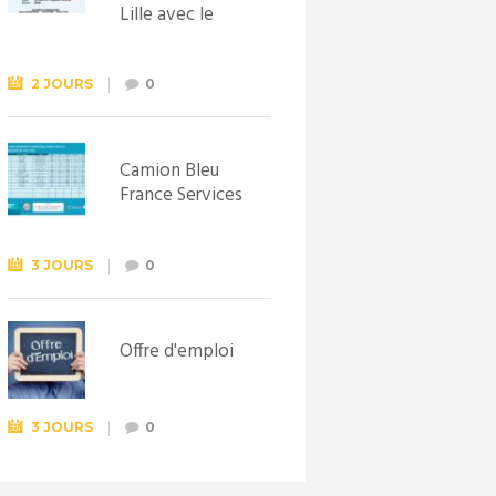
Lille avec le
Syndicat
d’initiative de
Lewarde, le 26
2 JOURS
0
septembre !
Camion Bleu
France Services
3 JOURS
0
Offre d'emploi
3 JOURS
0