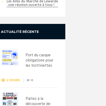
Les Amis du Marché de Lewarde
: une réunion ouverte à tous !
ACTUALITÉ RÉCENTE
Port du casque
obligatoire pour
les trottinettes
électriques dès
le 1er
septembre
2 JOURS
0
2026
Partez à la
découverte de