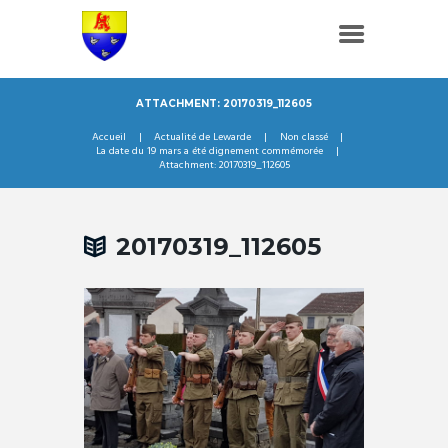
ATTACHMENT: 20170319_112605
Accueil
Actualité de Lewarde
Non classé
La date du 19 mars a été dignement commémorée
Attachment: 20170319_112605
20170319_112605