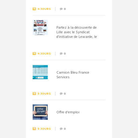
4 JOURS
0
Partez à la découverte de
Lille avec le Syndicat
d’initiative de Lewarde, le
26 septembre !
4 JOURS
0
Camion Bleu France
Services
5 JOURS
0
Offre d'emploi
5 JOURS
0