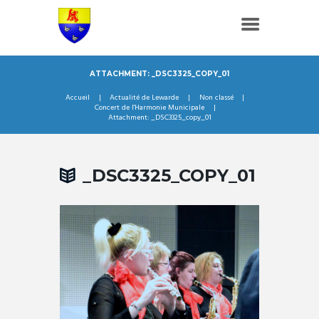
ATTACHMENT: _DSC3325_COPY_01
Accueil
Actualité de Lewarde
Non classé
Concert de l'Harmonie Municipale
Attachment: _DSC3325_copy_01
_DSC3325_COPY_01