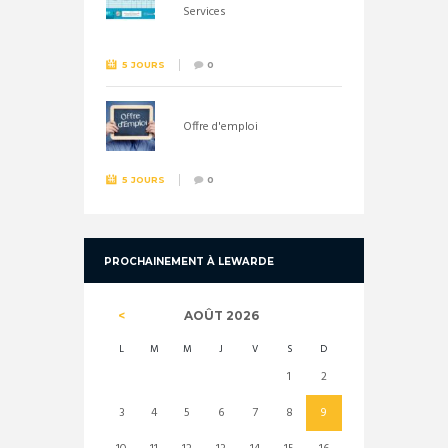
Services
5 JOURS
0
Offre d'emploi
5 JOURS
0
PROCHAINEMENT À LEWARDE
AOÛT
2026
L
M
M
J
V
S
D
1
2
3
4
5
6
7
8
9