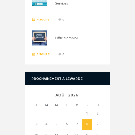
Services
4 JOURS
0
Offre d'emploi
5 JOURS
0
PROCHAINEMENT À LEWARDE
AOÛT
2026
L
M
M
J
V
S
D
1
2
3
4
5
6
7
8
9