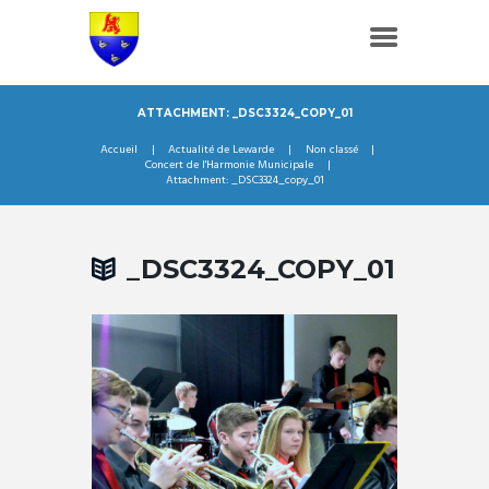
ATTACHMENT: _DSC3324_COPY_01
Accueil
Actualité de Lewarde
Non classé
Concert de l'Harmonie Municipale
Attachment: _DSC3324_copy_01
_DSC3324_COPY_01