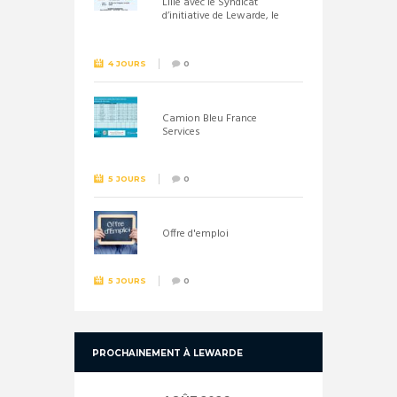
Lille avec le Syndicat
d’initiative de Lewarde, le
26 septembre !
4 JOURS
0
Camion Bleu France
Services
5 JOURS
0
Offre d'emploi
5 JOURS
0
PROCHAINEMENT À LEWARDE