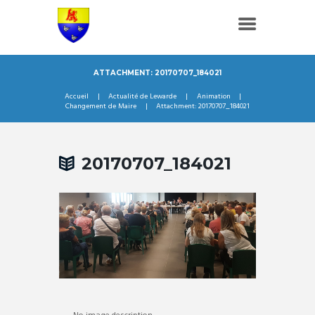
ATTACHMENT: 20170707_184021
Accueil
Actualité de Lewarde
Animation
Changement de Maire
Attachment: 20170707_184021
20170707_184021