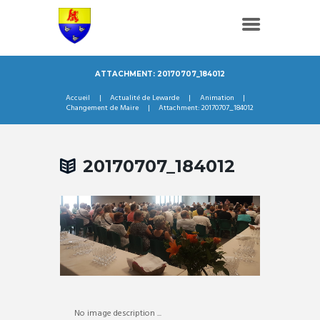
ATTACHMENT: 20170707_184012
Accueil
Actualité de Lewarde
Animation
Changement de Maire
Attachment: 20170707_184012
20170707_184012
No image description ...