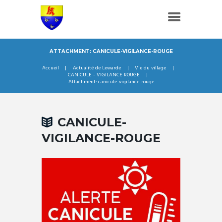
ATTACHMENT: CANICULE-VIGILANCE-ROUGE
Accueil
Actualité de Lewarde
Vie du village
CANICULE - VIGILANCE ROUGE
Attachment: canicule-vigilance-rouge
CANICULE-
VIGILANCE-ROUGE