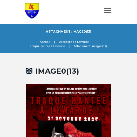
ATTACHMENT: IMAGE0(13)
Accueil
Actualité de Lewarde
Traque hantée à Lewarde
Attachment: image0(13)
IMAGE0(13)