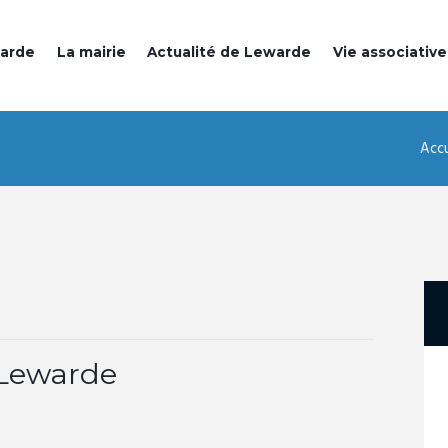
warde
La mairie
Actualité de Lewarde
Vie associative
Accu
 Lewarde