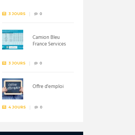
Syndicat
d’initiative de
Lewarde, le 26
3 JOURS
0
septembre !
Camion Bleu
France Services
3 JOURS
0
Offre d'emploi
4 JOURS
0