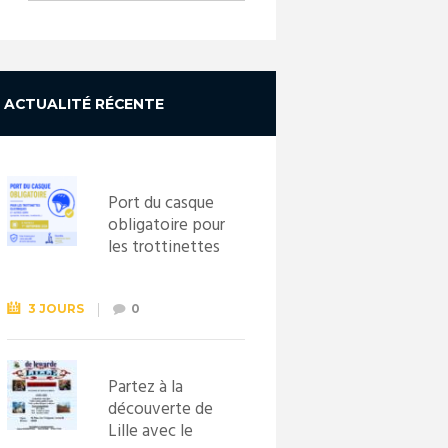
ACTUALITÉ RÉCENTE
Port du casque
obligatoire pour
les trottinettes
électriques dès
le 1er
septembre
3 JOURS
0
2026
Partez à la
découverte de
Lille avec le