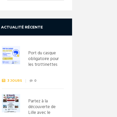
ACTUALITÉ RÉCENTE
Port du casque
obligatoire pour
les trottinettes
électriques dès
le 1er
septembre
3 JOURS
0
2026
Partez à la
découverte de
Lille avec le