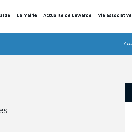
warde
La mairie
Actualité de Lewarde
Vie associative
Accu
es