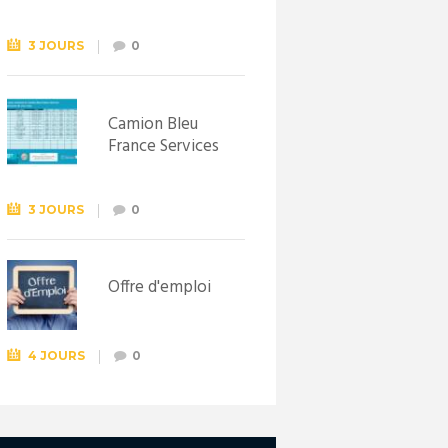
Syndicat
d’initiative de
Lewarde, le 26
3 JOURS
0
septembre !
Camion Bleu
France Services
3 JOURS
0
Offre d'emploi
4 JOURS
0