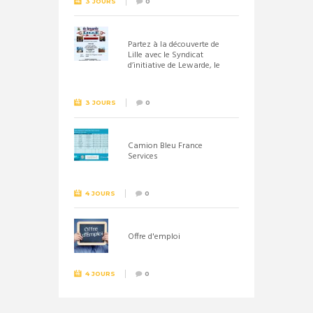
3 JOURS
0
Partez à la découverte de
Lille avec le Syndicat
d’initiative de Lewarde, le
26 septembre !
3 JOURS
0
Camion Bleu France
Services
4 JOURS
0
Offre d'emploi
4 JOURS
0