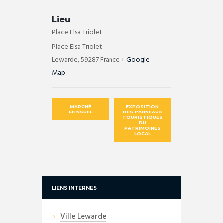
Lieu
Place Elsa Triolet
Place Elsa Triolet
Lewarde
,
59287
France
+ Google
Map
MARCHÉ
EXPOSITION
MENSUEL
DES PANNEAUX
TOURISTIQUES
DU
PATRIMOINES
LOCAL
LIENS INTERNES
Ville Lewarde