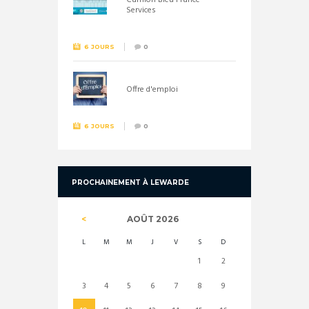
Camion Bleu France
Services
6 JOURS
0
Offre d'emploi
6 JOURS
0
PROCHAINEMENT À LEWARDE
AOÛT
2026
L
M
M
J
V
S
D
1
2
3
4
5
6
7
8
9