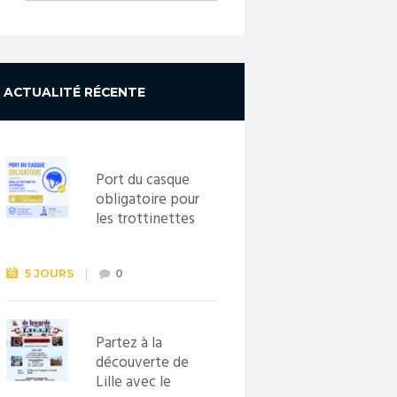
ACTUALITÉ RÉCENTE
Port du casque
obligatoire pour
les trottinettes
électriques dès
le 1er
septembre
5 JOURS
0
2026
Partez à la
découverte de
Lille avec le