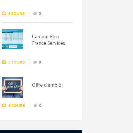
Syndicat
d’initiative de
Lewarde, le 26
5 JOURS
0
septembre !
Camion Bleu
France Services
5 JOURS
0
Offre d'emploi
6 JOURS
0