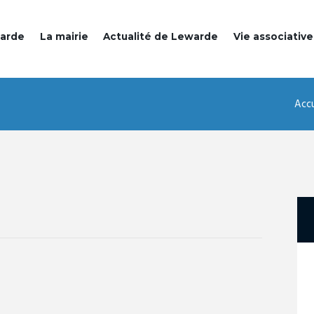
warde
La mairie
Actualité de Lewarde
Vie associative
Accu