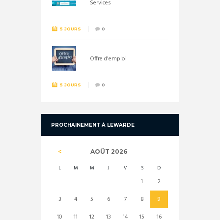
Services
5 JOURS
0
Offre d'emploi
5 JOURS
0
PROCHAINEMENT À LEWARDE
AOÛT
2026
L
M
M
J
V
S
D
1
2
3
4
5
6
7
8
9
10
11
12
13
14
15
16