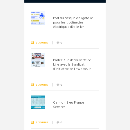
Port du casque obligatoire
pour les trottinettes
électriques dès le 1er
septembre 2026
2 JOURS
0
Partez à la découverte de
Lille avec le Syndicat
d’initiative de Lewarde, le
26 septembre !
2 JOURS
0
Camion Bleu France
Services
3 JOURS
0