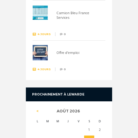
Camion Bleu France
Services
4 JOURS
0
Offre d'emploi
4 JOURS
0
PROCHAINEMENT À LEWARDE
AOÛT
2026
L
M
M
J
V
S
D
1
2