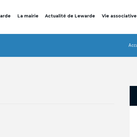
warde
La mairie
Actualité de Lewarde
Vie associative
Accu