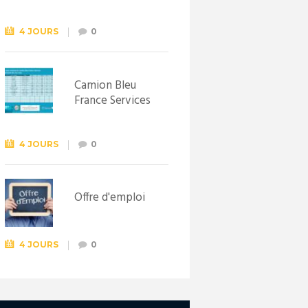
Syndicat
d’initiative de
Lewarde, le 26
4 JOURS
0
septembre !
Camion Bleu
France Services
4 JOURS
0
Offre d'emploi
4 JOURS
0