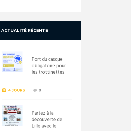
ACTUALITÉ RÉCENTE
Port du casque
obligatoire pour
les trottinettes
électriques dès
le 1er
septembre
4 JOURS
0
2026
Partez à la
découverte de
Lille avec le