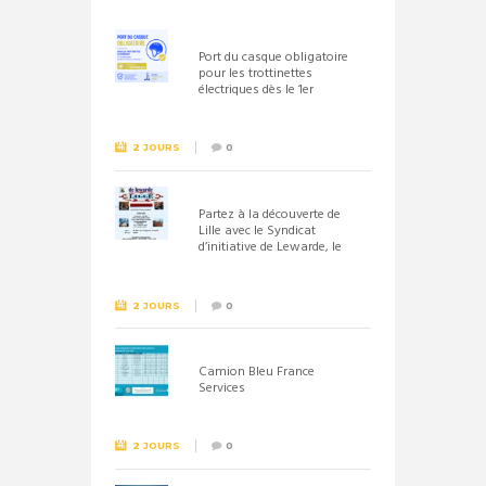
Port du casque obligatoire
pour les trottinettes
électriques dès le 1er
septembre 2026
2 JOURS
0
Partez à la découverte de
Lille avec le Syndicat
d’initiative de Lewarde, le
26 septembre !
2 JOURS
0
Camion Bleu France
Services
2 JOURS
0