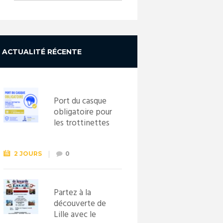
ACTUALITÉ RÉCENTE
Port du casque
obligatoire pour
les trottinettes
électriques dès
le 1er
septembre
2 JOURS
0
2026
Partez à la
découverte de
Lille avec le