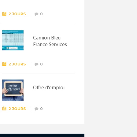
Syndicat
d’initiative de
Lewarde, le 26
2 JOURS
0
septembre !
Camion Bleu
France Services
2 JOURS
0
Offre d'emploi
2 JOURS
0