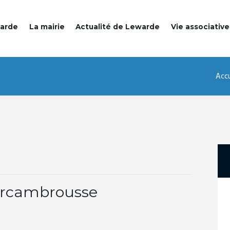
warde
La mairie
Actualité de Lewarde
Vie associative
Accu
percambrousse