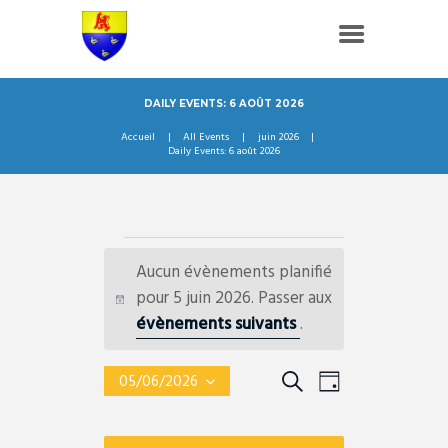
DAILY EVENTS: 6 AOÛT 2026
Accueil
All Events
juin 2026
Daily Events: 6 août 2026
ÉVÈNEMENTS
Aucun évènements planifié
FOR
pour 5 juin 2026. Passer aux
N
évènements suivants
.
o
5
t
R
N
R
05/06/2026
i
JUIN
J
e
S
E
A
c
O
é
c
C
2026
e
V
l
U