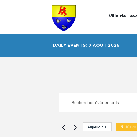
Ville de Le
DAILY EVENTS: 7 AOÛT 2026
R
ÉVÈNEM
S
a
e
i
FOR
s
9 déce
Aujourd’hui
i
S