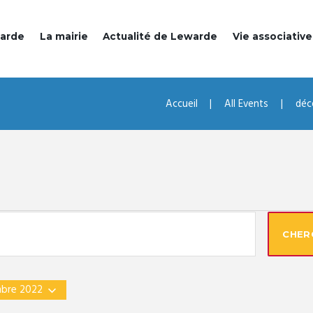
warde
La mairie
Actualité de Lewarde
Vie associative
Accueil
All Events
déc
ENTS
CHER
mbre 2022