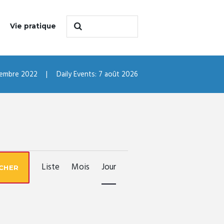
Vie pratique
embre 2022
Daily Events: 7 août 2026
N
Liste
Mois
Jour
CHER
A
V