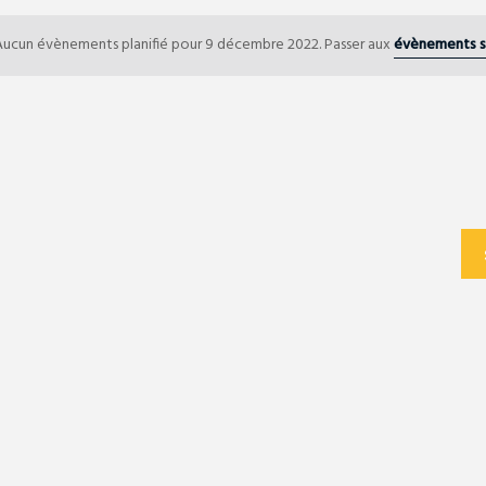
Aucun évènements planifié pour 9 décembre 2022. Passer aux
évènements s
N
o
RE
t
i
c
e