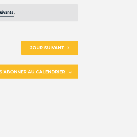
I
uivants
.
G
A
JOUR SUIVANT
T
I
S’ABONNER AU CALENDRIER
O
N
D
E