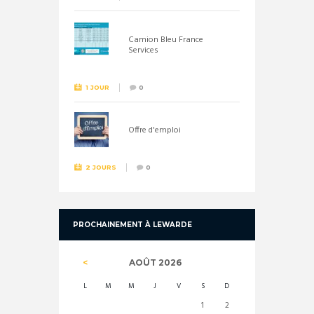
Camion Bleu France
Services
1 JOUR
0
Offre d'emploi
2 JOURS
0
PROCHAINEMENT À LEWARDE
AOÛT
2026
L
M
M
J
V
S
D
1
2