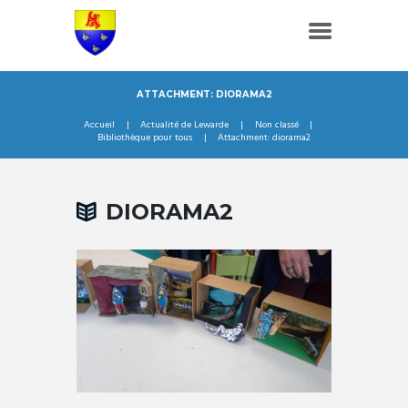
ATTACHMENT: DIORAMA2
Accueil
Actualité de Lewarde
Non classé
Bibliothèque pour tous
Attachment: diorama2
DIORAMA2