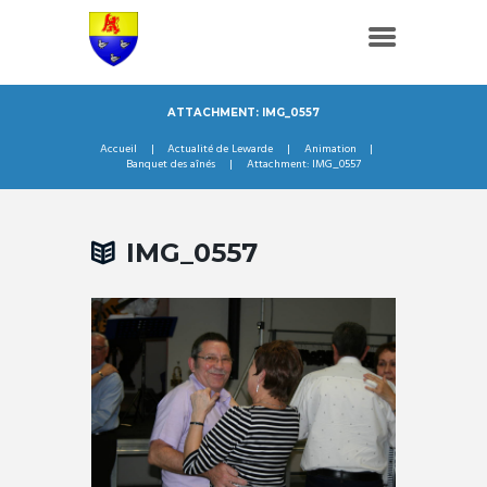
ATTACHMENT: IMG_0557
Accueil
Actualité de Lewarde
Animation
Banquet des aînés
Attachment: IMG_0557
IMG_0557