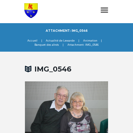
ATTACHMENT: IMG_0546
Accueil
Actualité de Lewarde
Animation
Banquet des aînés
Attachment: IMG_0546
IMG_0546