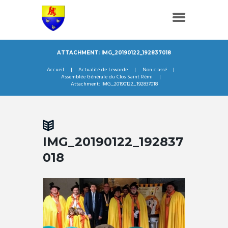
ATTACHMENT: IMG_20190122_192837018
Accueil
Actualité de Lewarde
Non classé
Assemblée Générale du Clos Saint Rémi
Attachment: IMG_20190122_192837018
IMG_20190122_192837
018