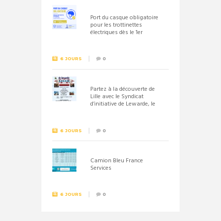
Port du casque obligatoire
pour les trottinettes
électriques dès le 1er
septembre 2026
6 JOURS
0
Partez à la découverte de
Lille avec le Syndicat
d’initiative de Lewarde, le
26 septembre !
6 JOURS
0
Camion Bleu France
Services
6 JOURS
0