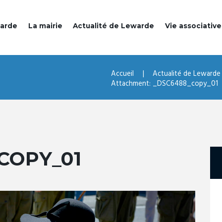
warde
La mairie
Actualité de Lewarde
Vie associative
Accueil
Actualité de Lewarde
Attachment: _DSC6488_copy_01
COPY_01