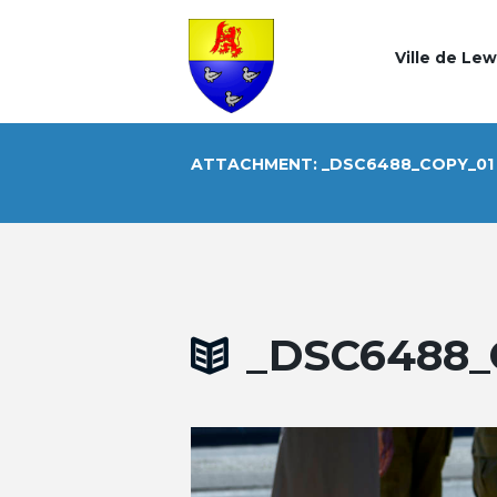
Ville de Le
ATTACHMENT: _DSC6488_COPY_01
_DSC6488_