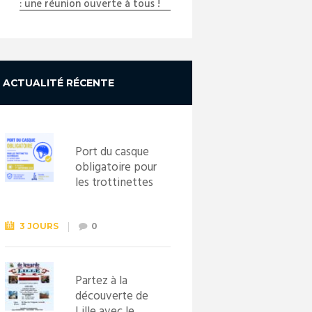
: une réunion ouverte à tous !
ACTUALITÉ RÉCENTE
Port du casque
obligatoire pour
les trottinettes
électriques dès
le 1er
septembre
3 JOURS
0
2026
Partez à la
découverte de
Lille avec le