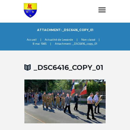
ATTACHMENT: _DSC6416_COPY_01
Accueil
Actualité de Lewarde
Non classé
8 mai 1945
Attachment: _DSC6416_copy_01
_DSC6416_COPY_01