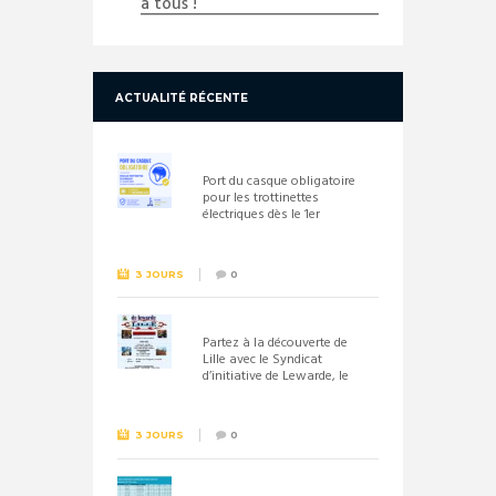
à tous !
ACTUALITÉ RÉCENTE
Port du casque obligatoire
pour les trottinettes
électriques dès le 1er
septembre 2026
3 JOURS
0
Partez à la découverte de
Lille avec le Syndicat
d’initiative de Lewarde, le
26 septembre !
3 JOURS
0