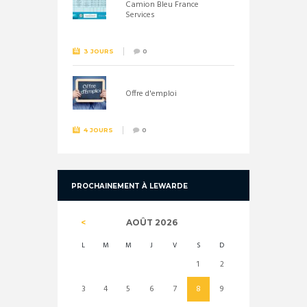
Camion Bleu France
Services
3 JOURS
0
Offre d'emploi
4 JOURS
0
PROCHAINEMENT À LEWARDE
AOÛT
2026
L
M
M
J
V
S
D
1
2
3
4
5
6
7
8
9