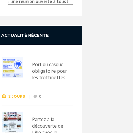
: une réunion ouverte à tous !
_DSC2665_copy_01
ACTUALITÉ RÉCENTE
Port du casque
obligatoire pour
les trottinettes
électriques dès
le 1er
septembre
2 JOURS
0
2026
Partez à la
découverte de
Lille avec le