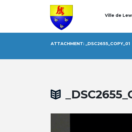
Ville de Le
ATTACHMENT: _DSC2655_COPY_01
_DSC2655_