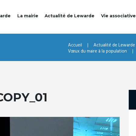
warde
La mairie
Actualité de Lewarde
Vie associative
Accueil
Actualité de Lewarde
Vœux du maire à la population
COPY_01