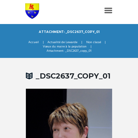
ATTACHMENT: _DSC2637_COPY_01
Accueil
Actualité de Lewarde
Non classé
Vœux du maire à la population
Attachment: _DSC2637_copy_01
_DSC2637_COPY_01