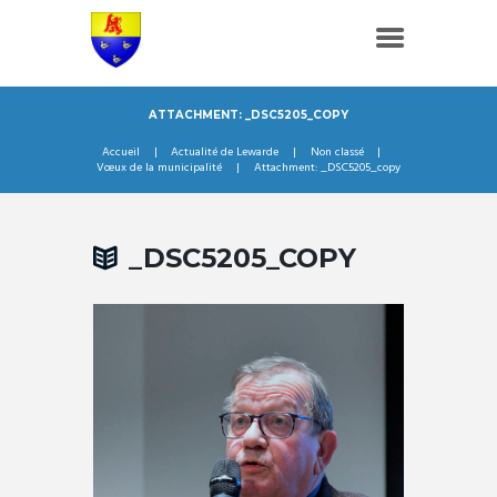
ATTACHMENT: _DSC5205_COPY
Accueil
Actualité de Lewarde
Non classé
Vœux de la municipalité
Attachment: _DSC5205_copy
_DSC5205_COPY