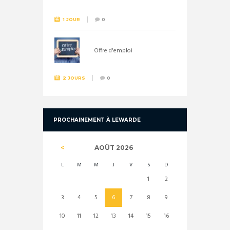
1 JOUR
0
Offre d'emploi
2 JOURS
0
PROCHAINEMENT À LEWARDE
AOÛT
2026
L
M
M
J
V
S
D
1
2
3
4
5
6
7
8
9
10
11
12
13
14
15
16