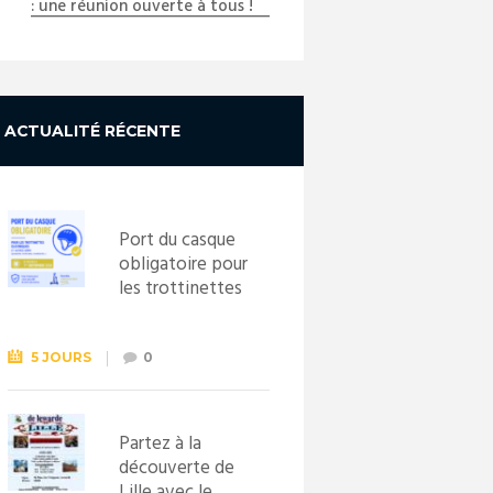
: une réunion ouverte à tous !
ACTUALITÉ RÉCENTE
Port du casque
obligatoire pour
les trottinettes
électriques dès
le 1er
septembre
5 JOURS
0
2026
Partez à la
découverte de
Lille avec le