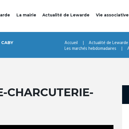
warde
La mairie
Actualité de Lewarde
Vie associative
Accueil
Actualité de Lewarde
 CABY
Les marchés hebdomadaires
-CHARCUTERIE-