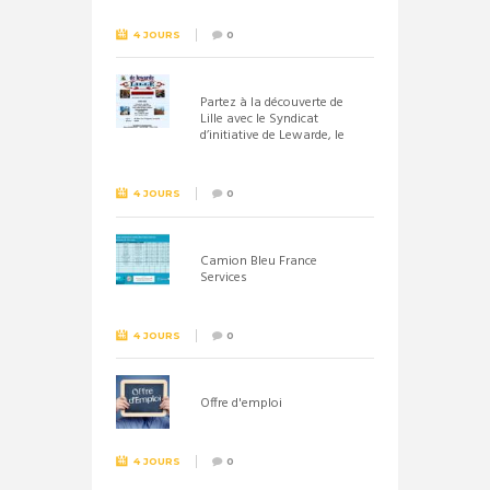
4 JOURS
0
Partez à la découverte de
Lille avec le Syndicat
d’initiative de Lewarde, le
26 septembre !
4 JOURS
0
Camion Bleu France
Services
4 JOURS
0
Offre d'emploi
4 JOURS
0