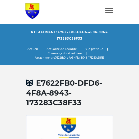
ATTACHMENT: E7622FB0-DFD6-4F8A-8943-
173283C38F33
Accueil
Actualité de Lewarde
Vie pratique
Commerçants et artisans
Attachment: e7622fb0-dfd6-4f8a-8943-173283c38f33
E7622FB0-DFD6-
4F8A-8943-
173283C38F33