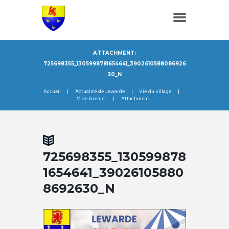
ATTACHMENT:
725698355_1305998781654641_3902610588086926
30_N
Accueil
Actualité de Lewarde
Vie du village
Vide Grenier
Attachment...
725698355_130599878
1654641_39026105880
8692630_N