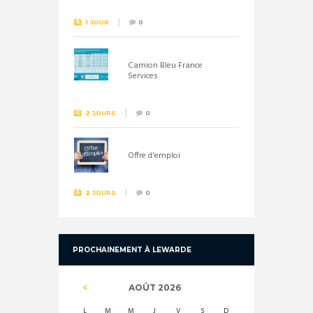
1 JOUR
0
Camion Bleu France
Services
2 JOURS
0
Offre d'emploi
2 JOURS
0
PROCHAINEMENT À LEWARDE
AOÛT
2026
L
M
M
J
V
S
D