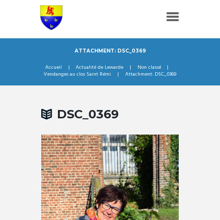
ATTACHMENT: DSC_0369
Accueil
Actualité de Lewarde
Non classé
Vendanges au clos Saint Rémi
Attachment: DSC_0369
DSC_0369