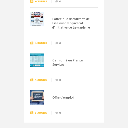
4 JOURS
0
Partez à la découverte de
Lille avec le Syndicat
d’initiative de Lewarde, le
26 septembre !
4 JOURS
0
Camion Bleu France
Services
4 JOURS
0
Offre d'emploi
5 JOURS
0