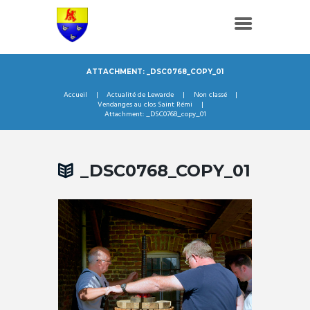
ATTACHMENT: _DSC0768_COPY_01
Accueil
Actualité de Lewarde
Non classé
Vendanges au clos Saint Rémi
Attachment: _DSC0768_copy_01
_DSC0768_COPY_01