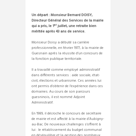
Un départ : Monsieur Bernard DOISY,
Directeur Général des Services de la mairie
er
qui a pris, le 1
juillet, une retraite bien
méritée après 43 ans de service.
Monsieur Doisy a débuté sa carrière
professionnelle, en février 1977, à la mairie de
Guesnain après la réussite d’un concours de
la fonction publique territoriale.
Il a travaillé comme employé administratif
dans différents services : aide sociale, état-
civil, élections et urbanisme. Ces années lui
ont permis d’obtenir de l’expérience dans ces
domaines. Au cours de son parcours
guesninois, il est nommé Adjoint
Administratif.
En 1989, il décroche le concours de secrétaire
de mairie et est affecté à la mairie d’Aubigny-
au-Bac. De nouveaux challenges s’offrent à
lui : le rétablissement du budget communal
en déséquilibre et la gestion des nombreux