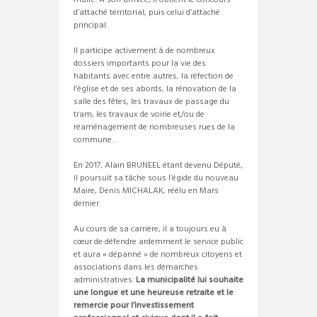
maire. A son arrivée, il obtient le concours
d’attaché territorial, puis celui d’attaché
principal.
Il participe activement à de nombreux
dossiers importants pour la vie des
habitants avec entre autres, la réfection de
l’église et de ses abords, la rénovation de la
salle des fêtes, les travaux de passage du
tram, les travaux de voirie et/ou de
réaménagement de nombreuses rues de la
commune…
En 2017, Alain BRUNEEL étant devenu Député,
il poursuit sa tâche sous l’égide du nouveau
Maire, Denis MICHALAK, réélu en Mars
dernier.
Au cours de sa carrière, il a toujours eu à
cœur de défendre ardemment le service public
et aura « dépanné » de nombreux citoyens et
associations dans les démarches
administratives.
La municipalité lui souhaite
une longue et une heureuse retraite et le
remercie pour l’investissement