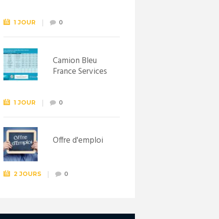
Syndicat
d’initiative de
Lewarde, le 26
1 JOUR
0
septembre !
Camion Bleu
France Services
1 JOUR
0
Offre d'emploi
2 JOURS
0