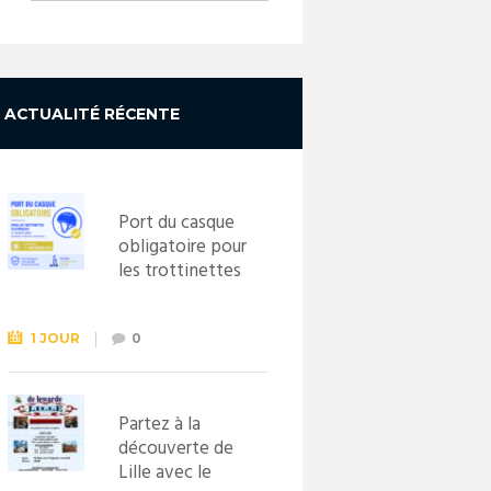
ACTUALITÉ RÉCENTE
Port du casque
obligatoire pour
les trottinettes
électriques dès
le 1er
septembre
1 JOUR
0
2026
Partez à la
découverte de
Lille avec le