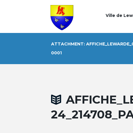
Ville de Le
ATTACHMENT: AFFICHE_LEWARDE_0
0001
AFFICHE_L
24_214708_P