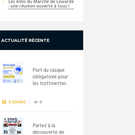
Les Amis du Marché de Lewarde
: une réunion ouverte à tous !
ACTUALITÉ RÉCENTE
Port du casque
obligatoire pour
les trottinettes
électriques dès
le 1er
septembre
3 JOURS
0
2026
Partez à la
découverte de