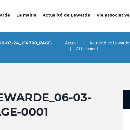
warde
La mairie
Actualité de Lewarde
Vie associative
Accueil
Actualité de Lewarde
6-03-24_214708_PAGE-
Attachment...
EWARDE_06-03-
AGE-0001