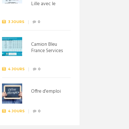
Lille avec le
Syndicat
d’initiative de
Lewarde, le 26
3 JOURS
0
septembre !
Camion Bleu
France Services
4 JOURS
0
Offre d'emploi
4 JOURS
0