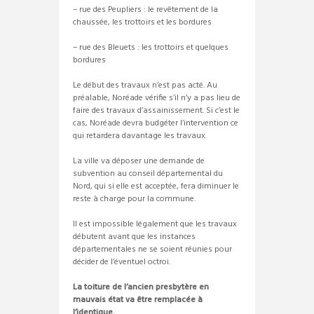
– rue des Peupliers : le revêtement de la
chaussée, les trottoirs et les bordures
– rue des Bleuets : les trottoirs et quelques
bordures
Le début des travaux n’est pas acté. Au
préalable, Noréade vérifie s’il n’y a pas lieu de
faire des travaux d’assainissement. Si c’est le
cas, Noréade devra budgéter l’intervention ce
qui retardera davantage les travaux.
La ville va déposer une demande de
subvention au conseil départemental du
Nord, qui si elle est acceptée, fera diminuer le
reste à charge pour la commune.
Il est impossible légalement que les travaux
débutent avant que les instances
départementales ne se soient réunies pour
décider de l’éventuel octroi.
La toiture de l’ancien presbytère en
mauvais état va être remplacée à
l’identique.