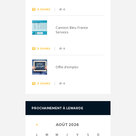
3 JOURS
0
Camion Bleu France
Services
3 JOURS
0
Offre d'emploi
3 JOURS
0
PROCHAINEMENT À LEWARDE
AOÛT
2026
L
M
M
J
V
S
D