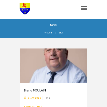
ELUS
Accueil
Elus
Bruno POULAIN
6 MAY 2026
0